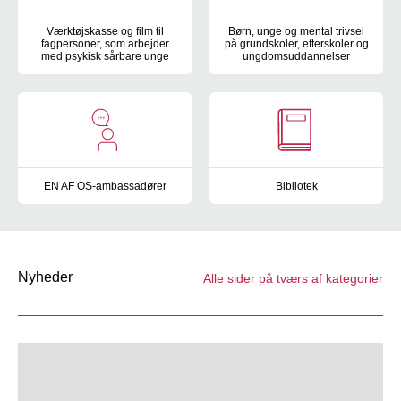
Værktøjskasse og film til
Børn, unge og mental trivsel
fagpersoner, som arbejder
på grundskoler, efterskoler og
med psykisk sårbare unge
ungdomsuddannelser
En side til dig, som arbejder med psykisk sårbare unge - f.eks. 
PsykInfo har en række tilbud ti
EN AF OS-ambassadører
Bibliotek
I forbindelse med den landsdækkende indsats EN AF OS har PsykI
Viden om psykisk sygdom er med
Nyheder
Alle sider på tværs af kategorier