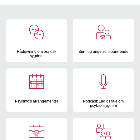
Overblik
Rådgivning om psykisk
Børn og unge som pårørende
sygdom
PsykInfo har en række tilbud ti
Har du brug for en at tale med? I PsykInfo kan du få svar på din
PsykInfo's arrangementer
Podcast: Lad os tale om
psykisk sygdom
Hvert år i januar og august udkommer PsykInfo's arrangementskal
Lyt til vores podcast ”Lad os 